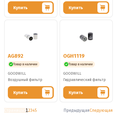
Купить
Купить
AG892
OGH1119
Товар в наличии
Товар в наличии
GOODWILL
GOODWILL
Воздушный фильтр
Гидравлический фильтр
Купить
Купить
1
Страницы:
2
3
4
5
Предыдущая
Следующая