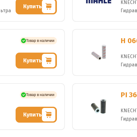
KNECH
Купить
льтра
Гидра
H 06
Товар в наличии
KNECH
Купить
Гидра
PI 3
Товар в наличии
KNECH
Купить
Гидра