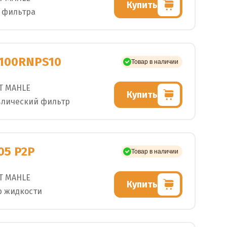
Купить
 фильтра
3100RNPS10
Товар в наличии
T MAHLE
Купить
влический фильтр
05 P2P
Товар в наличии
T MAHLE
Купить
р жидкости