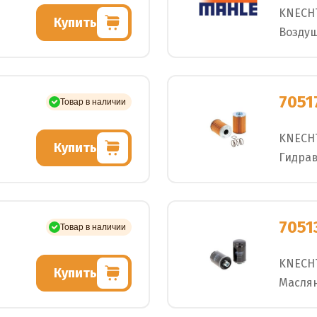
KNECH
Купить
Возду
7051
Товар в наличии
KNECH
Купить
Гидра
7051
Товар в наличии
KNECH
Купить
Масля