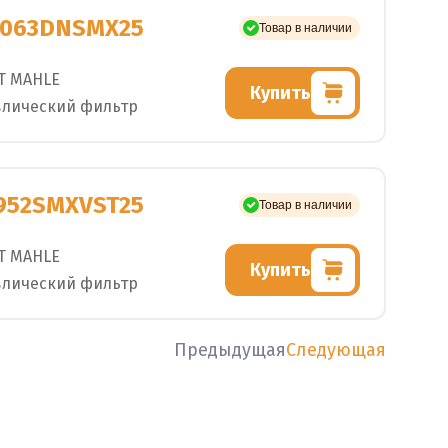
5063DNSMX25
Товар в наличии
T MAHLE
Купить
влический фильтр
952SMXVST25
Товар в наличии
T MAHLE
Купить
влический фильтр
Предыдущая
Следующая