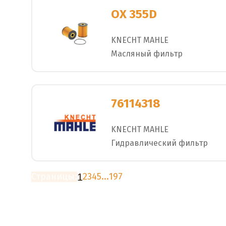
OX 355D
KNECHT MAHLE
Масляный фильтр
76114318
KNECHT MAHLE
Гидравлический фильтр
Страницы:
2
3
4
5
...
197
1