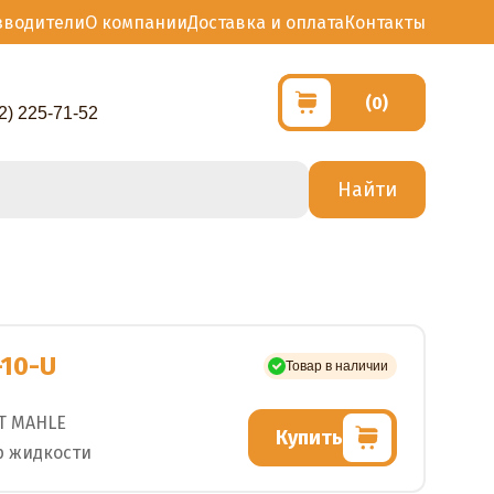
зводители
О компании
Доставка и оплата
Контакты
(0)
2) 225-71-52
-10-U
Товар в наличии
T MAHLE
Купить
р жидкости