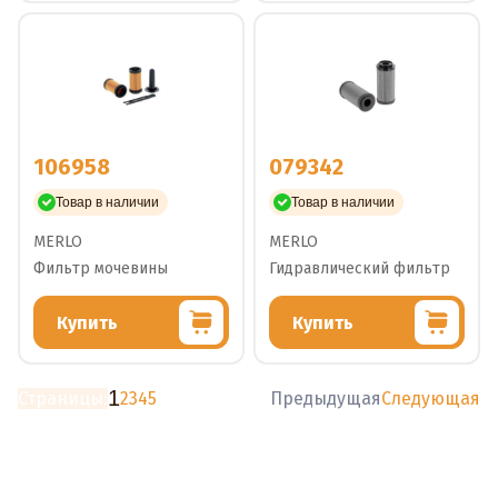
106958
079342
Товар в наличии
Товар в наличии
MERLO
MERLO
Фильтр мочевины
Гидравлический фильтр
Купить
Купить
1
Страницы:
2
3
4
5
Предыдущая
Следующая