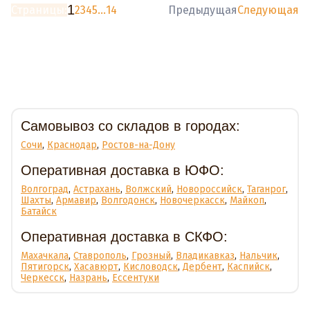
1
Страницы:
2
3
4
5
...
14
Предыдущая
Следующая
Доставка
Самовывоз со складов в городах:
Сочи
,
Краснодар
,
Ростов-на-Дону
Оперативная доставка в ЮФО:
Волгоград
,
Астрахань
,
Волжский
,
Новороссийск
,
Таганрог
,
Шахты
,
Армавир
,
Волгодонск
,
Новочеркасск
,
Майкоп
,
Батайск
Оперативная доставка в СКФО:
Махачкала
,
Ставрополь
,
Грозный
,
Владикавказ
,
Нальчик
,
Пятигорск
,
Хасавюрт
,
Кисловодск
,
Дербент
,
Каспийск
,
Черкесск
,
Назрань
,
Ессентуки