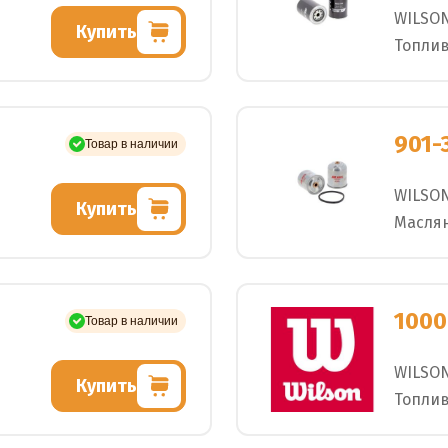
WILSO
Купить
Топли
901-
Товар в наличии
WILSO
Купить
Масля
1000
Товар в наличии
WILSO
Купить
Топлив