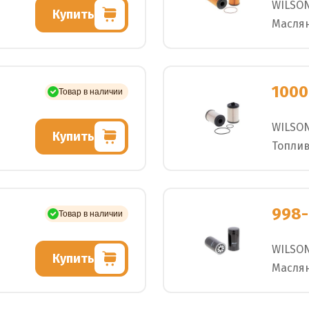
WILSO
Купить
Масля
1000
Товар в наличии
WILSO
Купить
Топли
998-
Товар в наличии
WILSO
Купить
Масля