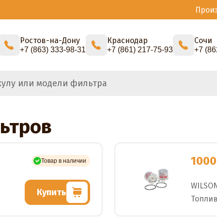
Прои
Ростов-на-Дону
Краснодар
Сочи
+7 (863) 333-98-31
+7 (861) 217-75-93
+7 (86
ьтров
1000
Товар в наличии
WILSO
Купить
Топли