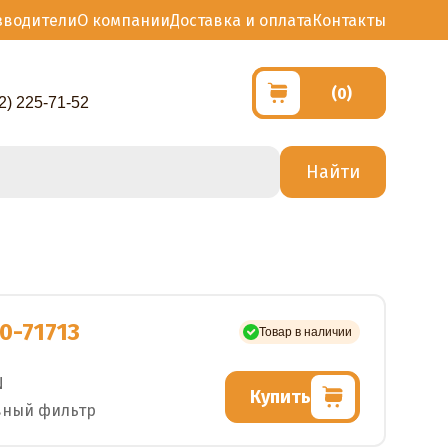
зводители
О компании
Доставка и оплата
Контакты
(0)
2) 225-71-52
0-71713
Товар в наличии
N
Купить
вный фильтр